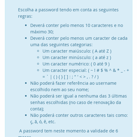
Escolha a password tendo em conta as seguintes
regras:
Deverá conter pelo menos 10 caracteres e no
máximo 30;
Deverá conter pelo menos um caracter de cada
uma das seguintes categorias:
Um caracter maiúsculo: ( A até Z )
Um caracter minúsculo: ( a até z )
Um caracter numérico: ( 0 até 9 )
Um caracter especial: ( ~ ! # $ % ^ & * _ - +
= ` | ( ) { } [ ] : ; " ' < > , . ? / )
Não poderá fazer referência ao username
escolhido nem ao seu nome;
Não poderá ser igual a nenhuma das 3 últimas
senhas escolhidas (no caso de renovação da
conta);
Não poderá conter outros caracteres tais como:
ç, ã, ó, ê, etc.
A password tem neste momento a validade de 6