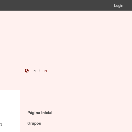
Login
PT
EN
Página Inicial
Grupos
 O