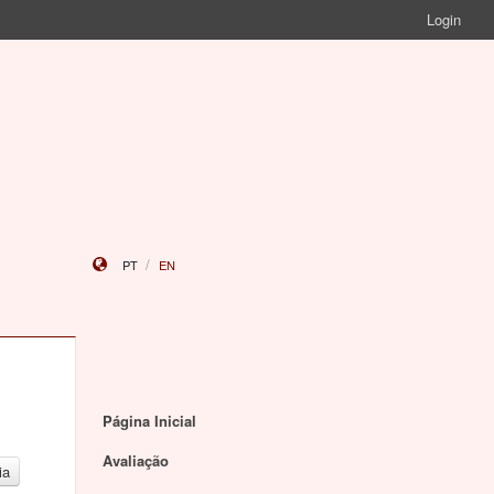
Login
PT
EN
Página Inicial
Avaliação
ia