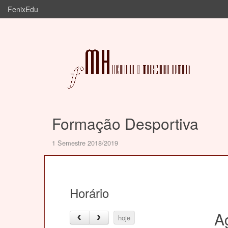
FenixEdu
Formação Desportiva
1 Semestre 2018/2019
Horário
A
hoje