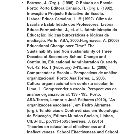
Barroso, J. (Org.). (1996). O Estudo da Escola.
Porto: Porto Editora.Canário, R. (Org.). (1992).
Inovação e Projecto Educativo de Escola.
Lisboa: Educa.Carvalho, L. M (1992). Clima de
Escola e Estabilidade dos Professores. Lisboa:
Educa.Formosinho, J., et. all.. Administração da
Educação: lógicas burocráticas e lógicas de
mediação. Porto: ASA, 2005.Hargreaves, A. (2006)
Educational Change over Time? The
Sustainability and Non sustainability of Three
Decades of Secondary School Change and
Continuity, Educational Administration Quarterly
Vol. 42, No. 1 (February) 3-41Lima, L. (2006)
Compreender a Escola – Perspectivas de análise
organizacional. Porto: Asa.Torres, L. 2006.
Cultura organizacional em contexto escolar. In.
Lima, L. Compreender a escola. Perspectivas de
análise organizacional, 133 - 195. Porto:
ASA.Torres, Leonor e José Palhares (2010), “As
organizações escolares”, em Pedro Abrantes
(org.), Tendências e Controvérsias em Sociologia
da Educação, Editora Mundos Sociais, Lisboa,
CIES-IUL, pp.133-158Scheerens, J. (2015)
Theories on educational effectiveness and
ineffectiveness. School Effectiveness and School