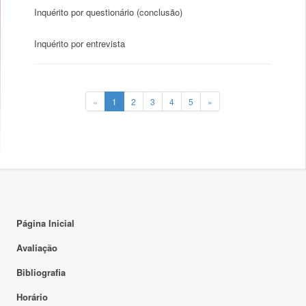
Inquérito por questionário (conclusão)
Inquérito por entrevista
«
1
2
3
4
5
»
Página Inicial
Avaliação
Bibliografia
Horário