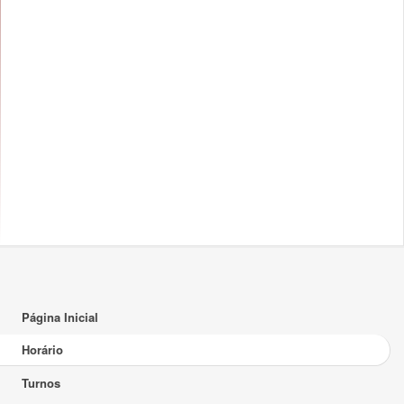
14:00
15:00
16:00
17:00
17:30 - 21:30
TP
18:00
19:00
20:00
21:00
22:00
Página Inicial
23:00
Horário
Turnos