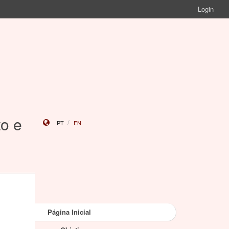
Login
o e
PT
EN
Página Inicial