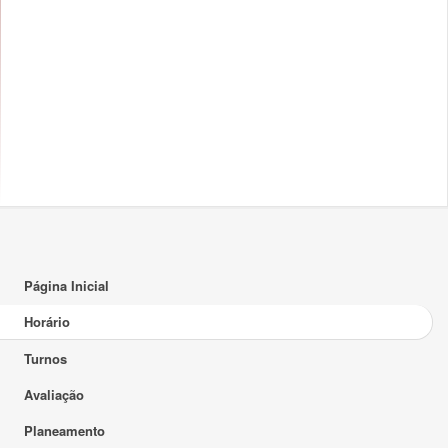
16:00
17:00
18:00
19:00
20:00
21:00
22:00
Página Inicial
23:00
Horário
Turnos
Avaliação
Planeamento