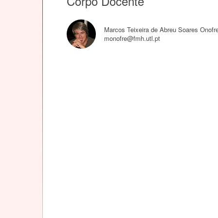
Corpo Docente
Marcos Teixeira de Abreu Soares Onofr
monofre@fmh.utl.pt