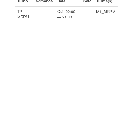
Turno
Semanas
Data
Sala
Turma(s)
TP
Qui, 20:00
-
M1_MRPM
MRPM
— 21:30