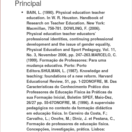
Principal
BAIN, L. (1990). Physical education teacher
education. In W. R. Houston. Handbook of
Research on Teacher Education. New York:
Macmillan, 758-781. DOWLING, F. (2006).
Physical education teacher educators’
professional identities, continuing professional
development and the issue of gender equality,
Physical Education and Sport Pedagogy, Vol. 11,
No. 3, November 2006, pp. 247–263.MARCELO, C.
(1999). Formação de Professores: Para uma
mudança educativa. Porto: Porto
Editora.SHULMAN, L. (1987). Knowledge and
teaching: foundations of a new reform. Harvard
Educational Review, 51, pp. 1-22ONOFRE, M. Das
Características do Conhecimento Prático dos
Professores de Educação Física às Práticas da
sua Formação Inicial, Boletim SPEF, Maio-Dez,
26/27 pp. 55-67ONOFRE, M. (1996). A supervisão
pedagógica no contexto da formação didáctica
em educação física. In Carreiro da Costa, F.;
Carvalho, L.; Onofre, M.; Diniz, J. et Pestana, C.,
Formação de professores de educação física.
Concepções, investigação, prática. Lisboa: