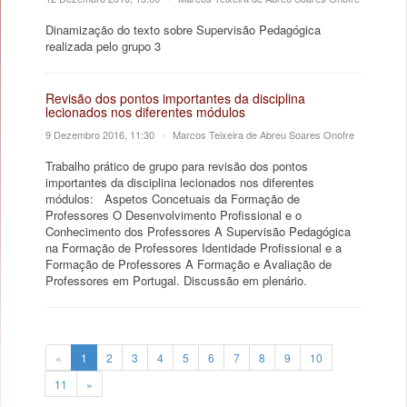
Dinamização do texto sobre Supervisão Pedagógica
realizada pelo grupo 3
Revisão dos pontos importantes da disciplina
lecionados nos diferentes módulos
9 Dezembro 2016, 11:30
•
Marcos Teixeira de Abreu Soares Onofre
Trabalho prático de grupo para revisão dos pontos
importantes da disciplina lecionados nos diferentes
módulos: Aspetos Concetuais da Formação de
Professores O Desenvolvimento Profissional e o
Conhecimento dos Professores A Supervisão Pedagógica
na Formação de Professores Identidade Profissional e a
Formação de Professores A Formação e Avaliação de
Professores em Portugal. Discussão em plenário.
«
1
2
3
4
5
6
7
8
9
10
11
»