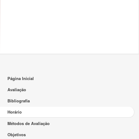
17:00
18:00
19:00
20:00
21:00
22:00
23:00
Página Inicial
Avaliação
Bibliografia
Horário
Métodos de Avaliação
Objetivos