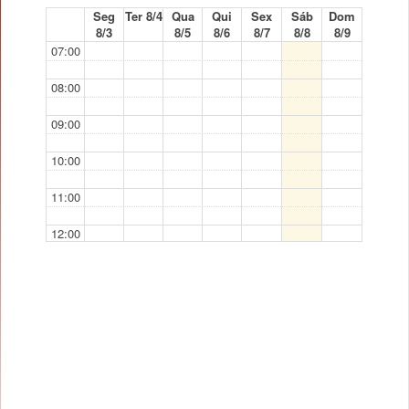
Seg
Ter 8/4
Qua
Qui
Sex
Sáb
Dom
8/3
8/5
8/6
8/7
8/8
8/9
07:00
08:00
09:00
10:00
11:00
12:00
13:00
14:00
15:00
16:00